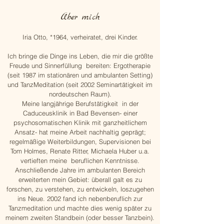
​Über mich
Iria Otto,
*1964
, verheiratet, drei Kinder.
Ich bringe die Dinge ins Leben, die mir die größte
Freude und Sinnerfüllung bereiten: Ergotherapie
(seit 1987 im stationären und ambulanten Setting)
und TanzMeditation (seit 2002 Seminartätigkeit im
nordeutschen Raum).
Meine langjährige Berufstätigkeit in der
Caduceusklinik in Bad Bevensen- einer
psychosomatischen Klinik mit ganzheitlichem
Ansatz- hat meine Arbeit nachhaltig geprägt;
regelmäßige Weiterbildungen, Supervisionen bei
Tom Holmes, Renate Ritter, Michaela Huber u.a.
vertieften meine beruflichen Kenntnisse.
Anschließende Jahre im ambulanten Bereich
erweiterten mein Gebiet: überall galt es zu
forschen, zu verstehen, zu entwickeln, loszugehen
ins Neue. 2002 fand ich nebenberuflich zur
Tanzmeditation und machte dies wenig später zu
meinem zweiten Standbein (oder besser Tanzbein).